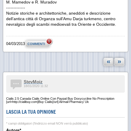
M. Mamedov e R. Muradov
-------------
Notizie storiche e architettoniche, aneddoti e descrizione
dell’antica città di Organza sull’Amu Darja turkmeno, centro
nevralgico degli scambi medioevali tra Oriente e Occidente.
1
04/03/2013
COMMENTI
«
»
StevMoiz
18/01/2020 11:32
Cialis 2.5 Canada Cialis Online Con Paypal Buy Doxycycline No Prescription
[url=http://cialibuy.com]Buy Cialis[/url] Airmail Pharmacy Uk
LASCIA LA TUA OPINIONE
* campi obbligatori (l'indirizzo email NON verrà pubblicato)
Autore*