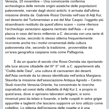
Venezia, 10 novembre – Una convincente conferma
archeologica delle remote origini asiatiche delle popolazioni
paleovenete, narrate dagli storici antichi, è arrivata dall'ultima
missione diretta da Gabriele Rossi Osmida nell'oasi di Adji Kui,
nel deserto del Turkmenistan a est del Mar Caspio: l'oggetto più
straordinario restituito da quest'ultimo scavo – come riferisce
l'archeologo veneziano appena rientrato dall'Asia – è una
placca in osso del terzo millennio a.C. decorata con una serie di
rosette incise, secondo lo stesso stilema frequentemente
ricorrente anche tra i motivi ornamentali della cultura
paleoveneta che, secondo la tradizione, proverrebbe da
un’area geografica caspiana
nota come Paflagonia.
È da un quarto di secolo che Rossi Osmida sta riportando
alla luce alcune cittadelle del III° II° mill. a.C. appartenenti alla
“Civiltà delle Oasi”, una cultura di carovanieri dei deserti
dell'Asia centrale da lui stesso identificata nell’antica Margiana.
Stavolta la missione dell’associazione Antiqua Agredo – Centro
Studi ricerche Venezia-Oriente, ha concentrato le ricerche
soprattutto ad ovest della cittadella di Adji Kui 1: e proprio in
quest’area, dove si aprivano laboratori artigiani, si sono
rinvenuti pesi da telaio e fusarole, e belle cuspidi in selce grigie
appuntite e taglienti che lasciano supporre un loro utilizzo come
coltellino. Lo stilema dell'incisione delle rosette vi è una