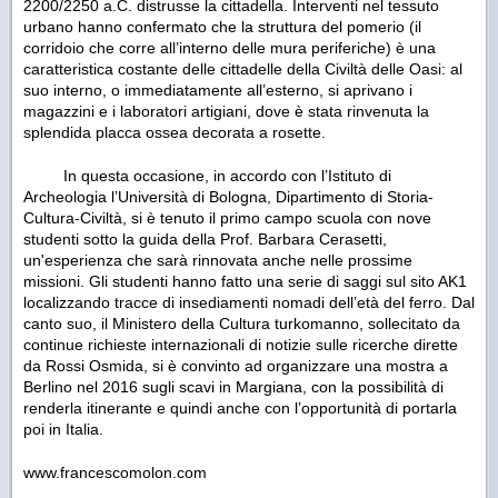
2200/2250 a.C. distrusse la cittadella. Interventi nel tessuto
urbano hanno confermato che la struttura del pomerio (il
corridoio che corre all’interno delle mura periferiche) è una
caratteristica costante delle cittadelle della Civiltà delle Oasi: al
suo interno, o immediatamente all’esterno, si aprivano i
magazzini e i laboratori artigiani, dove è stata rinvenuta la
splendida placca ossea decorata a rosette.
In questa occasione, in accordo con l’Istituto di
Archeologia l’Università di Bologna, Dipartimento di Storia-
Cultura-Civiltà, si è tenuto il primo campo scuola con nove
studenti sotto la guida della Prof. Barbara Cerasetti,
un'esperienza che sarà rinnovata anche nelle prossime
missioni. Gli studenti hanno fatto una serie di saggi sul sito AK1
localizzando tracce di insediamenti nomadi dell’età del ferro. Dal
canto suo, il Ministero della Cultura turkomanno, sollecitato da
continue richieste internazionali di notizie sulle ricerche dirette
da Rossi Osmida, si è convinto ad organizzare una mostra a
Berlino nel 2016 sugli scavi in Margiana, con la possibilità di
renderla itinerante e quindi anche con l’opportunità di portarla
poi in Italia.
www.francescomolon.com