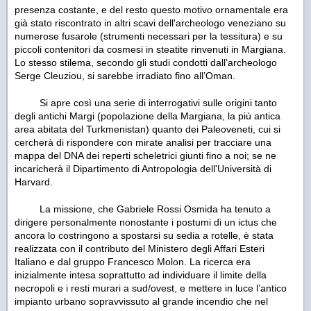
presenza costante, e del resto questo motivo ornamentale era
già stato riscontrato in altri scavi dell'archeologo veneziano su
numerose fusarole (strumenti necessari per la tessitura) e su
piccoli contenitori da cosmesi in steatite rinvenuti in Margiana.
Lo stesso stilema, secondo gli studi condotti dall’archeologo
Serge Cleuziou, si sarebbe irradiato fino all’Oman.
Si apre così una serie di interrogativi sulle origini tanto
degli antichi Margi (popolazione della Margiana, la più antica
area abitata del Turkmenistan) quanto dei Paleoveneti, cui si
cercherà di rispondere con mirate analisi per tracciare una
mappa del DNA dei reperti scheletrici giunti fino a noi; se ne
incaricherà il Dipartimento di Antropologia dell'Università di
Harvard.
La missione, che Gabriele Rossi Osmida ha tenuto a
dirigere personalmente nonostante i postumi di un ictus che
ancora lo costringono a spostarsi su sedia a rotelle, è stata
realizzata con il contributo del Ministero degli Affari Esteri
Italiano e dal gruppo Francesco Molon. La ricerca era
inizialmente intesa soprattutto ad individuare il limite della
necropoli e i resti murari a sud/ovest, e mettere in luce l’antico
impianto urbano sopravvissuto al grande incendio che nel