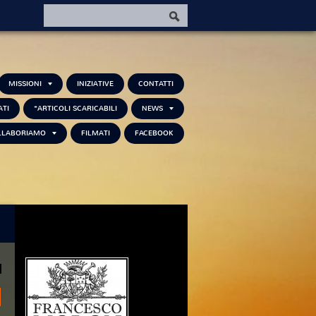
MISSIONI
INIZIATIVE
CONTATTI
ATI
*ARTICOLI SCARICABILI
NEWS
LLABORIAMO
FILMATI
FACEBOOK