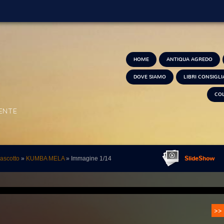
HOME
ANTIQUA AGREDO
DOVE SIAMO
LIBRI CONSIGLI
CO
IENTE
SlideShow
ascotto
»
KUMBA MELA
» Immagine 1/14
>>