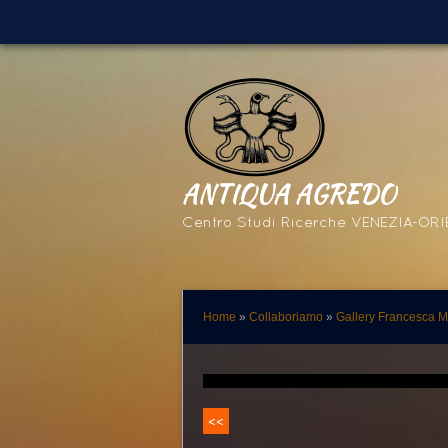
ANTIQUA AGREDO
Centro Studi Ricerche VENEZIA-OR
Home
»
Collaboriamo
»
Gallery Francesca M
<<