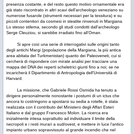
presenza costante, e del resto questo motivo ornamentale era
già stato riscontrato in altri scavi dell'archeologo veneziano su
numerose fusarole (strumenti necessari per la tessitura) e su
piccoli contenitori da cosmesi in steatite rinvenuti in Margiana.
Lo stesso stilema, secondo gli studi condotti dall’archeologo
Serge Cleuziou, si sarebbe irradiato fino all’Oman.
Si apre così una serie di interrogativi sulle origini tanto
degli antichi Margi (popolazione della Margiana, la più antica
area abitata del Turkmenistan) quanto dei Paleoveneti, cui si
cercherà di rispondere con mirate analisi per tracciare una
mappa del DNA dei reperti scheletrici giunti fino a noi; se ne
incaricherà il Dipartimento di Antropologia dell'Università di
Harvard.
La missione, che Gabriele Rossi Osmida ha tenuto a
dirigere personalmente nonostante i postumi di un ictus che
ancora lo costringono a spostarsi su sedia a rotelle, è stata
realizzata con il contributo del Ministero degli Affari Esteri
Italiano e dal gruppo Francesco Molon. La ricerca era
inizialmente intesa soprattutto ad individuare il limite della
necropoli e i resti murari a sud/ovest, e mettere in luce l’antico
impianto urbano sopravvissuto al grande incendio che nel