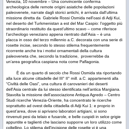
Venezia, 10 novembre – Una convincente conferma
archeologica delle remote origini asiatiche delle popolazioni
paleovenete, narrate dagli storici antichi, è arrivata dall'ultima
missione diretta da Gabriele Rossi Osmida nell'oasi di Adji Kui,
nel deserto del Turkmenistan a est del Mar Caspio: l'oggetto più
straordinario restituito da quest'ultimo scavo – come riferisce
l'archeologo veneziano appena rientrato dall'Asia – è una
placca in osso del terzo millennio a.C. decorata con una serie di
rosette incise, secondo lo stesso stilema frequentemente
ricorrente anche tra i motivi ornamentali della cultura
paleoveneta che, secondo la tradizione, proverrebbe da
un’area geografica caspiana
nota come Paflagonia.
È da un quarto di secolo che Rossi Osmida sta riportando
alla luce alcune cittadelle del III° II° mill. a.C. appartenenti alla
“Civiltà delle Oasi”, una cultura di carovanieri dei deserti
dell'Asia centrale da lui stesso identificata nell’antica Margiana.
Stavolta la missione dell’associazione Antiqua Agredo – Centro
Studi ricerche Venezia-Oriente, ha concentrato le ricerche
soprattutto ad ovest della cittadella di Adji Kui 1: e proprio in
quest’area, dove si aprivano laboratori artigiani, si sono
rinvenuti pesi da telaio e fusarole, e belle cuspidi in selce grigie
appuntite e taglienti che lasciano supporre un loro utilizzo come
coltellino. Lo stilema dell'incisione delle rosette vi è una