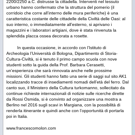
2200/2250 a.C. distrusse la cittadella. Interventi nel tessuto
urbano hanno confermato che la struttura del pomerio (il
corridoio che corre all’interno delle mura periferiche) è una
caratteristica costante delle cittadelle della Civiltà delle Oasi: al
suo interno, o immediatamente all’esterno, si aprivano i
magazzini e i laboratori artigiani, dove è stata rinvenuta la
splendida placca ossea decorata a rosette.
In questa occasione, in accordo con l’Istituto di
Archeologia l’Università di Bologna, Dipartimento di Storia-
Cultura-Civiltà, si è tenuto il primo campo scuola con nove
studenti sotto la guida della Prof. Barbara Cerasetti,
un'esperienza che sarà rinnovata anche nelle prossime
missioni. Gli studenti hanno fatto una serie di saggi sul sito AK1
localizzando tracce di insediamenti nomadi dell’età del ferro. Dal
canto suo, il Ministero della Cultura turkomanno, sollecitato da
continue richieste internazionali di notizie sulle ricerche dirette
da Rossi Osmida, si è convinto ad organizzare una mostra a
Berlino nel 2016 sugli scavi in Margiana, con la possibilità di
renderla itinerante e quindi anche con l’opportunità di portarla
poi in Italia.
www.francescomolon.com