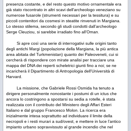
presenza costante, e del resto questo motivo ornamentale era
già stato riscontrato in altri scavi dell'archeologo veneziano su
numerose fusarole (strumenti necessari per la tessitura) e su
piccoli contenitori da cosmesi in steatite rinvenuti in Margiana.
Lo stesso stilema, secondo gli studi condotti dall’archeologo
Serge Cleuziou, si sarebbe irradiato fino all’Oman.
Si apre così una serie di interrogativi sulle origini tanto
degli antichi Margi (popolazione della Margiana, la più antica
area abitata del Turkmenistan) quanto dei Paleoveneti, cui si
cercherà di rispondere con mirate analisi per tracciare una
mappa del DNA dei reperti scheletrici giunti fino a noi; se ne
incaricherà il Dipartimento di Antropologia dell'Università di
Harvard.
La missione, che Gabriele Rossi Osmida ha tenuto a
dirigere personalmente nonostante i postumi di un ictus che
ancora lo costringono a spostarsi su sedia a rotelle, è stata
realizzata con il contributo del Ministero degli Affari Esteri
Italiano e dal gruppo Francesco Molon. La ricerca era
inizialmente intesa soprattutto ad individuare il limite della
necropoli e i resti murari a sud/ovest, e mettere in luce l’antico
impianto urbano sopravvissuto al grande incendio che nel