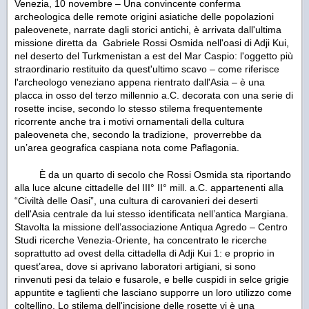
Venezia, 10 novembre – Una convincente conferma
archeologica delle remote origini asiatiche delle popolazioni
paleovenete, narrate dagli storici antichi, è arrivata dall'ultima
missione diretta da Gabriele Rossi Osmida nell'oasi di Adji Kui,
nel deserto del Turkmenistan a est del Mar Caspio: l'oggetto più
straordinario restituito da quest'ultimo scavo – come riferisce
l'archeologo veneziano appena rientrato dall'Asia – è una
placca in osso del terzo millennio a.C. decorata con una serie di
rosette incise, secondo lo stesso stilema frequentemente
ricorrente anche tra i motivi ornamentali della cultura
paleoveneta che, secondo la tradizione, proverrebbe da
un’area geografica caspiana
nota come Paflagonia.
È da un quarto di secolo che Rossi Osmida sta riportando
alla luce alcune cittadelle del III° II° mill. a.C. appartenenti alla
“Civiltà delle Oasi”, una cultura di carovanieri dei deserti
dell'Asia centrale da lui stesso identificata nell’antica Margiana.
Stavolta la missione dell’associazione Antiqua Agredo – Centro
Studi ricerche Venezia-Oriente, ha concentrato le ricerche
soprattutto ad ovest della cittadella di Adji Kui 1: e proprio in
quest’area, dove si aprivano laboratori artigiani, si sono
rinvenuti pesi da telaio e fusarole, e belle cuspidi in selce grigie
appuntite e taglienti che lasciano supporre un loro utilizzo come
coltellino. Lo stilema dell'incisione delle rosette vi è una