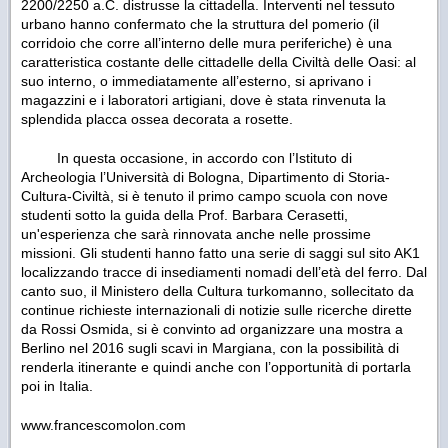
2200/2250 a.C. distrusse la cittadella. Interventi nel tessuto
urbano hanno confermato che la struttura del pomerio (il
corridoio che corre all’interno delle mura periferiche) è una
caratteristica costante delle cittadelle della Civiltà delle Oasi: al
suo interno, o immediatamente all’esterno, si aprivano i
magazzini e i laboratori artigiani, dove è stata rinvenuta la
splendida placca ossea decorata a rosette.
In questa occasione, in accordo con l’Istituto di
Archeologia l’Università di Bologna, Dipartimento di Storia-
Cultura-Civiltà, si è tenuto il primo campo scuola con nove
studenti sotto la guida della Prof. Barbara Cerasetti,
un'esperienza che sarà rinnovata anche nelle prossime
missioni. Gli studenti hanno fatto una serie di saggi sul sito AK1
localizzando tracce di insediamenti nomadi dell’età del ferro. Dal
canto suo, il Ministero della Cultura turkomanno, sollecitato da
continue richieste internazionali di notizie sulle ricerche dirette
da Rossi Osmida, si è convinto ad organizzare una mostra a
Berlino nel 2016 sugli scavi in Margiana, con la possibilità di
renderla itinerante e quindi anche con l’opportunità di portarla
poi in Italia.
www.francescomolon.com